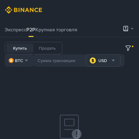
Экспресс
P2P
Крупная торговля
Купить
Продать
BTC
USD