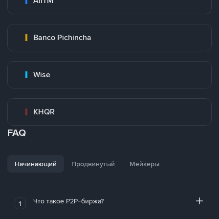
AirTM
Banco Pichincha
Wise
KHQR
FAQ
Начинающий
Продвинутый
Мейкеры
Что такое P2P-биржа?
1