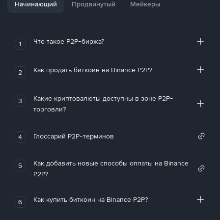
Начинающий
Продвинутый
Мейкеры
Что такое P2P-биржа?
1
Как продать биткоин на Binance P2P?
2
Какие криптовалюты доступны в зоне P2P-
3
торговли?
Глоссарий P2P-терминов
4
Как добавить новые способы оплаты на Binance
5
P2P?
Как купить биткоин на Binance P2P?
6