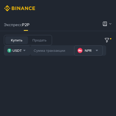
Экспресс
P2P
Купить
Продать
USDT
NPR