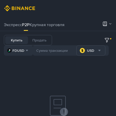
Экспресс
P2P
Крупная торговля
Купить
Продать
FDUSD
USD