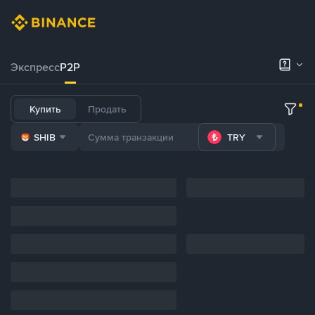
Экспресс
P2P
Купить
Продать
SHIB
TRY