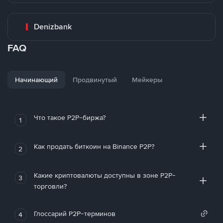
Denizbank
FAQ
Начинающий
Продвинутый
Мейкеры
Что такое P2P-биржа?
1
Как продать биткоин на Binance P2P?
2
Какие криптовалюты доступны в зоне P2P-
3
торговли?
Глоссарий P2P-терминов
4