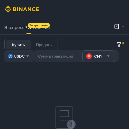
Застраховано
Экспресс
P2P
Премия
Купить
Продать
USDC
CNY