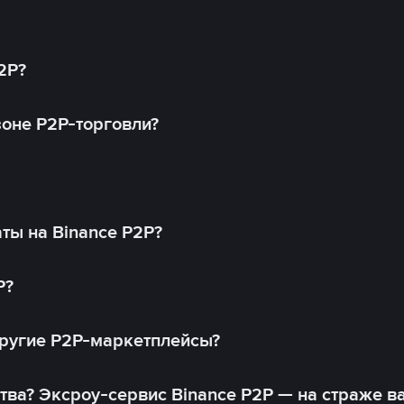
2P?
оне P2P-торговли?
ты на Binance P2P?
P?
другие P2P-маркетплейсы?
тва? Эксроу-сервис Binance P2P — на страже в