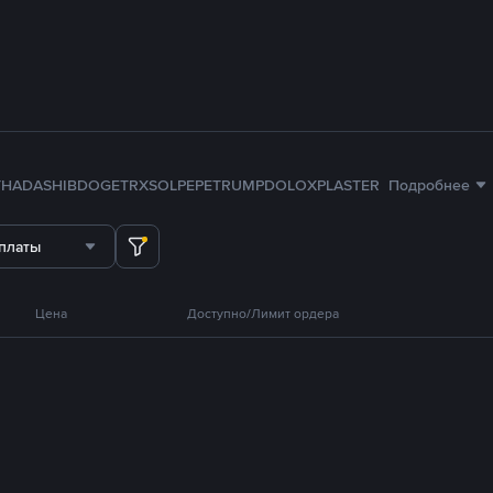
TH
ADA
SHIB
DOGE
TRX
SOL
PEPE
TRUMP
DOLO
XPL
ASTER
Подробнее
платы
Цена
Доступно/Лимит ордера