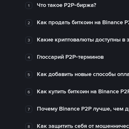
Что такое P2P-биржа?
1
Как продать биткоин на Binance P
2
Какие криптовалюты доступны в з
3
Глоссарий P2P-терминов
4
Как добавить новые способы опла
5
Как купить биткоин на Binance P2
6
Почему Binance P2P лучше, чем 
7
Как защитить себя от мошенничес
8