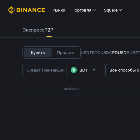
Рынки
Торговля
Square
Экспресс
P2P
Купить
Продать
USDT
BTC
USDC
FDUSD
BNB
E
BDT
Все способы о
Мейкеры