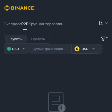
Экспресс
P2P
Крупная торговля
Купить
Продать
USDT
USD