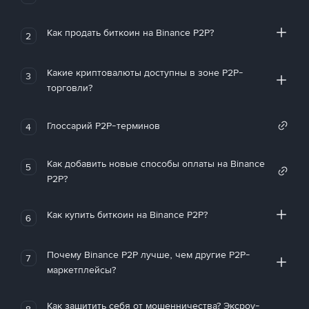
Как продать биткоин на Binance P2P?
2
Какие криптовалюты доступны в зоне P2P-
3
торговли?
Глоссарий P2P-терминов
4
Как добавить новые способы оплаты на Binance
5
P2P?
Как купить биткоин на Binance P2P?
6
Почему Binance P2P лучше, чем другие P2P-
7
маркетплейсы?
Как защитить себя от мошенничества? Эксроу-
8