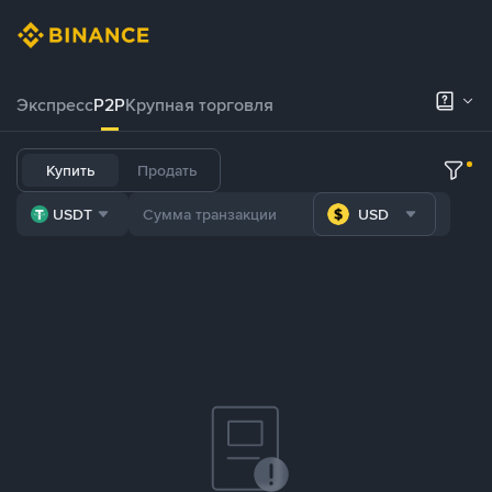
Экспресс
P2P
Крупная торговля
Купить
Продать
USDT
USD