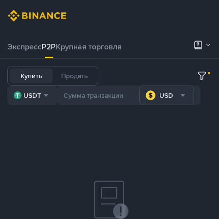
Экспресс
P2P
Крупная торговля
Купить
Продать
USDT
USD