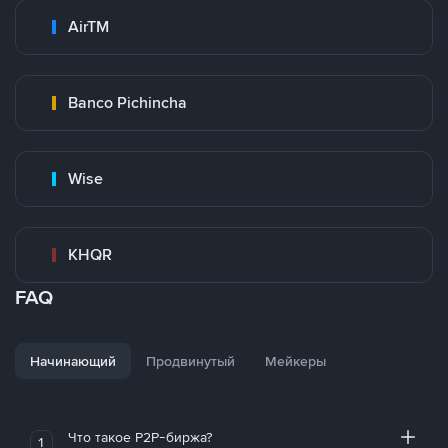
AirTM
Banco Pichincha
Wise
KHQR
FAQ
Начинающий
Продвинутый
Мейкеры
Что такое P2P-биржа?
1