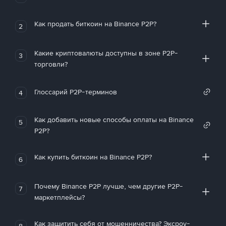
Как продать биткоин на Binance P2P?
2
Какие криптовалюты доступны в зоне P2P-
3
торговли?
Глоссарий P2P-терминов
4
Как добавить новые способы оплаты на Binance
5
P2P?
Как купить биткоин на Binance P2P?
6
Почему Binance P2P лучше, чем другие P2P-
7
маркетплейсы?
Как защитить себя от мошенничества? Эксроу-
8