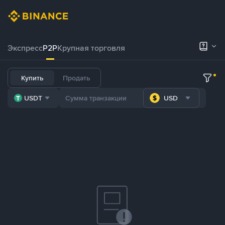
Экспресс
P2P
Крупная торговля
Купить
Продать
USDT
USD