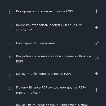
Как продать биткоин на Binance P2P?
2
Какие криптовалюты доступны в зоне P2P-
3
торговли?
Глоссарий P2P-терминов
4
Как добавить новые способы оплаты на Binance
5
P2P?
Как купить биткоин на Binance P2P?
6
Почему Binance P2P лучше, чем другие P2P-
7
маркетплейсы?
Как защитить себя от мошенничества? Эксроу-
8