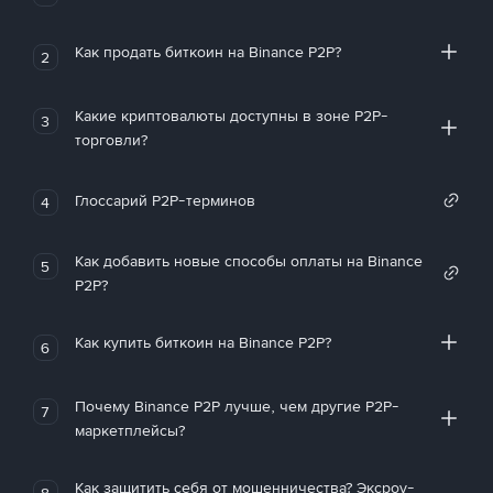
Как продать биткоин на Binance P2P?
2
Какие криптовалюты доступны в зоне P2P-
3
торговли?
Глоссарий P2P-терминов
4
Как добавить новые способы оплаты на Binance
5
P2P?
Как купить биткоин на Binance P2P?
6
Почему Binance P2P лучше, чем другие P2P-
7
маркетплейсы?
Как защитить себя от мошенничества? Эксроу-
8