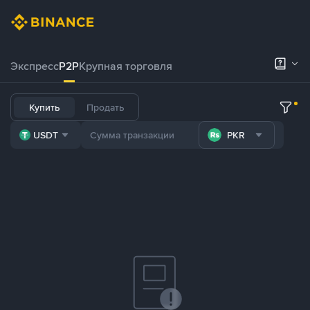
Экспресс
P2P
Крупная торговля
Купить
Продать
USDT
PKR