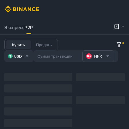
Экспресс
P2P
Купить
Продать
USDT
NPR