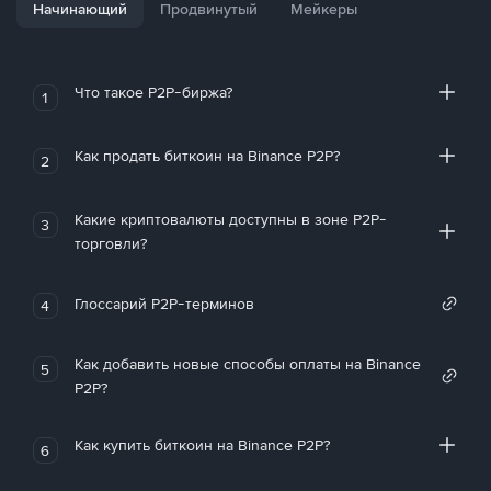
Начинающий
Продвинутый
Мейкеры
Что такое P2P-биржа?
1
Как продать биткоин на Binance P2P?
2
Какие криптовалюты доступны в зоне P2P-
3
торговли?
Глоссарий P2P-терминов
4
Как добавить новые способы оплаты на Binance
5
P2P?
Как купить биткоин на Binance P2P?
6