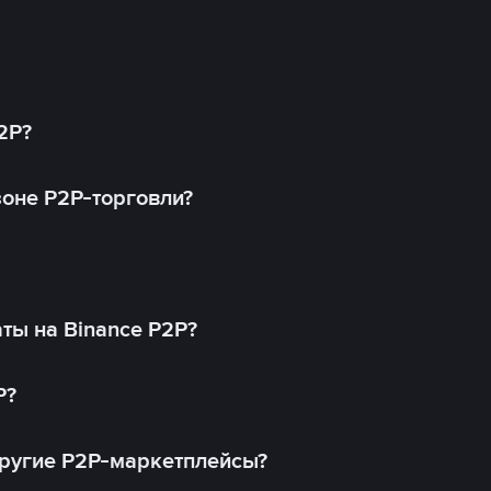
2P?
оне P2P-торговли?
ты на Binance P2P?
P?
другие P2P-маркетплейсы?