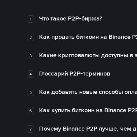
Что такое P2P-биржа?
1
Как продать биткоин на Binance P
2
Какие криптовалюты доступны в з
3
Глоссарий P2P-терминов
4
Как добавить новые способы опла
5
Как купить биткоин на Binance P2
6
Почему Binance P2P лучше, чем 
7