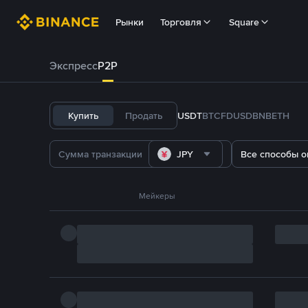
Рынки
Торговля
Square
Экспресс
P2P
Купить
Продать
USDT
BTC
FDUSD
BNB
ETH
JPY
Все способы о
Мейкеры