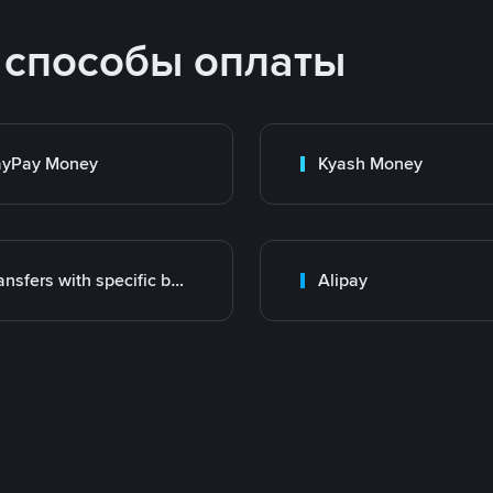
 способы оплаты
ayPay Money
Kyash Money
Transfers with specific bank
Alipay