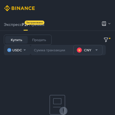
Застраховано
Экспресс
P2P
Премия
Купить
Продать
USDC
CNY