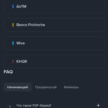
AirTM
Banco Pichincha
Wise
KHQR
FAQ
Начинающий
Продвинутый
Мейкеры
Что такое P2P-биржа?
1