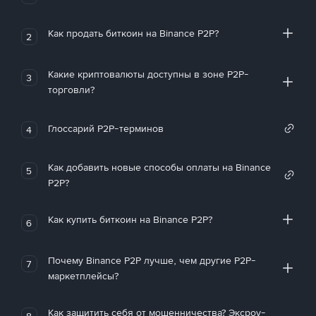
Как продать биткоин на Binance P2P?
2
Какие криптовалюты доступны в зоне P2P-
3
торговли?
Глоссарий P2P-терминов
4
Как добавить новые способы оплаты на Binance
5
P2P?
Как купить биткоин на Binance P2P?
6
Почему Binance P2P лучше, чем другие P2P-
7
маркетплейсы?
Как защитить себя от мошенничества? Эксроу-
8