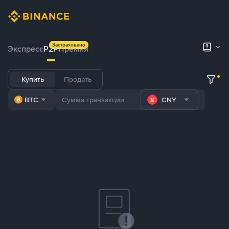
Застраховано
Экспресс
P2P
Премия
Купить
Продать
BTC
CNY