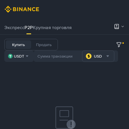
Экспресс
P2P
Крупная торговля
Купить
Продать
USDT
USD