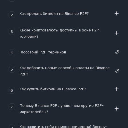
Как продать биткоин на Binance P2P?
2
Какие криптовалюты доступны в зоне P2P-
3
торговли?
Глоссарий P2P-терминов
4
Как добавить новые способы оплаты на Binance
5
P2P?
Как купить биткоин на Binance P2P?
6
Почему Binance P2P лучше, чем другие P2P-
7
маркетплейсы?
Как защитить себя от мошенничества? Эксроу-
8