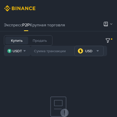
Экспресс
P2P
Крупная торговля
Купить
Продать
USDT
USD