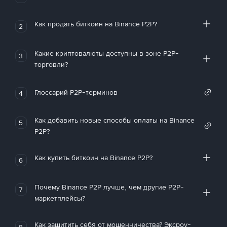
Как продать биткоин на Binance P2P?
2
Какие криптовалюты доступны в зоне P2P-
3
торговли?
Глоссарий P2P-терминов
4
Как добавить новые способы оплаты на Binance
5
P2P?
Как купить биткоин на Binance P2P?
6
Почему Binance P2P лучше, чем другие P2P-
7
маркетплейсы?
Как защитить себя от мошенничества? Эксроу-
8