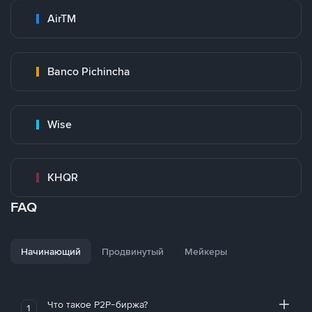
AirTM
Banco Pichincha
Wise
KHQR
FAQ
Начинающий
Продвинутый
Мейкеры
Что такое P2P-биржа?
1