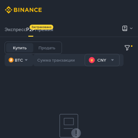
Застраховано
Экспресс
P2P
Премия
Купить
Продать
BTC
CNY