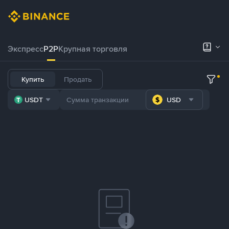
Экспресс
P2P
Крупная торговля
Купить
Продать
USDT
USD