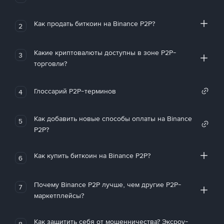
Как продать биткоин на Binance P2P?
2
Какие криптовалюты доступны в зоне P2P-
3
торговли?
Глоссарий P2P-терминов
4
Как добавить новые способы оплаты на Binance
5
P2P?
Как купить биткоин на Binance P2P?
6
Почему Binance P2P лучше, чем другие P2P-
7
маркетплейсы?
Как защитить себя от мошенничества? Эксроу-
8