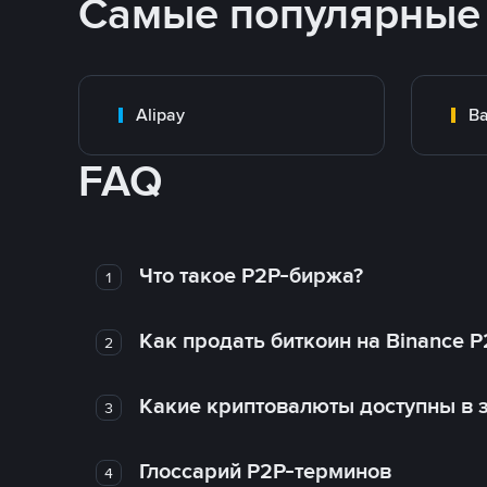
Самые популярные
Alipay
Ba
FAQ
Что такое P2P-биржа?
1
Как продать биткоин на Binance P
2
Какие криптовалюты доступны в з
3
Глоссарий P2P-терминов
4