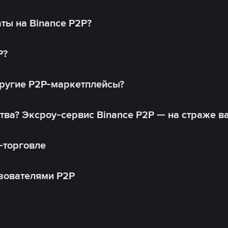
ты на Binance P2P?
P?
другие P2P-маркетплейсы?
тва? Эксроу-сервис Binance P2P — на страже в
-торговле
зователями P2P