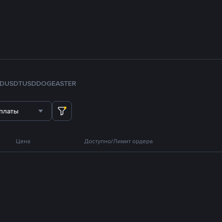
FDUSD
TUSD
DOGE
ASTER
платы
Цена
Доступно/Лимит ордера