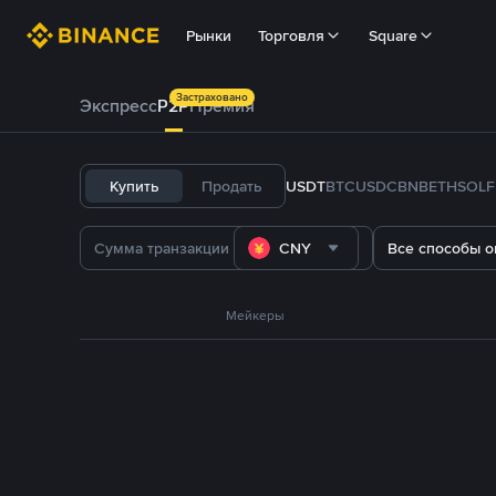
Рынки
Торговля
Square
Застраховано
Экспресс
P2P
Премия
Купить
Продать
USDT
BTC
USDC
BNB
ETH
SOL
CNY
Все способы о
Мейкеры