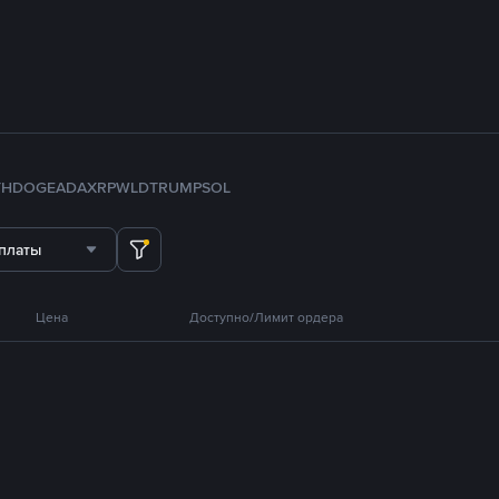
TH
DOGE
ADA
XRP
WLD
TRUMP
SOL
платы
Цена
Доступно/Лимит ордера