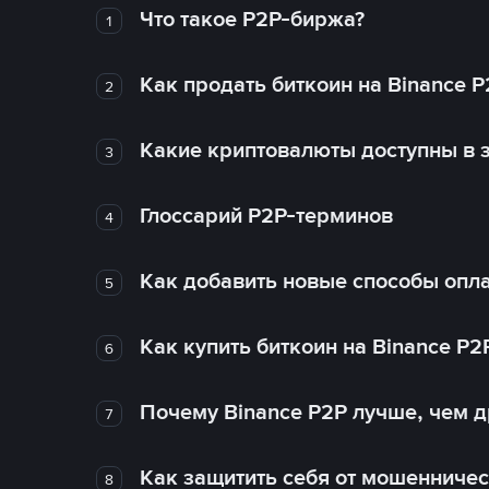
Что такое P2P-биржа?
1
Как продать биткоин на Binance P
2
Какие криптовалюты доступны в з
3
Глоссарий P2P-терминов
4
Как добавить новые способы опла
5
Как купить биткоин на Binance P2
6
Почему Binance P2P лучше, чем 
7
Как защитить себя от мошенничес
8