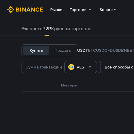
Рынки
Торговля
Square
Экспресс
P2P
Крупная торговля
Купить
Продать
USDT
BTC
USDC
FDUSD
BNB
E
VES
Все способы о
Мейкеры