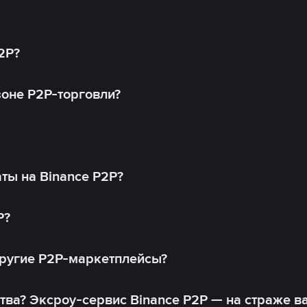
2P?
оне P2P-торговли?
ты на Binance P2P?
P?
другие P2P-маркетплейсы?
тва? Эксроу-сервис Binance P2P — на страже в