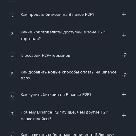
Как продать биткоин на Binance P2P?
2
Какие криптовалюты доступны в зоне P2P-
3
торговли?
Глоссарий P2P-терминов
4
Как добавить новые способы оплаты на Binance
5
P2P?
Как купить биткоин на Binance P2P?
6
Почему Binance P2P лучше, чем другие P2P-
7
маркетплейсы?
Как защитить себя от мошенничества? Эксроу-
8