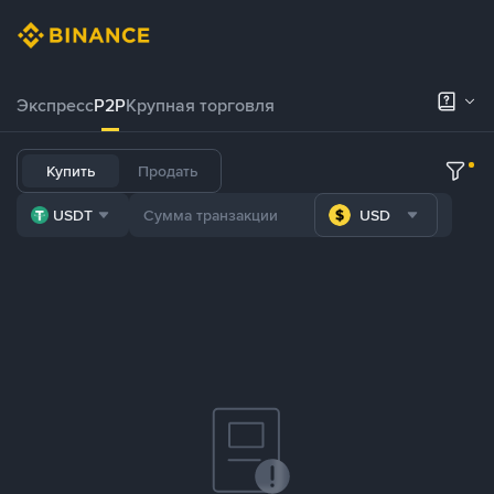
Экспресс
P2P
Крупная торговля
Купить
Продать
USDT
USD