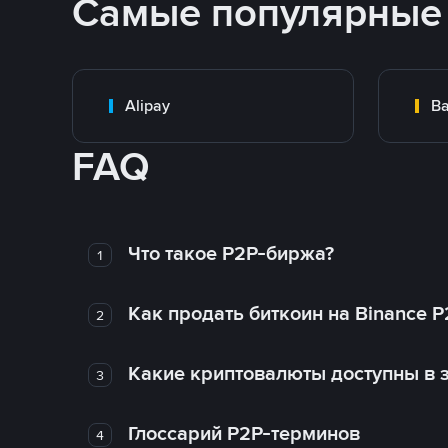
Самые популярные
Alipay
Ba
FAQ
Что такое P2P-биржа?
1
Как продать биткоин на Binance P
2
Какие криптовалюты доступны в з
3
Глоссарий P2P-терминов
4