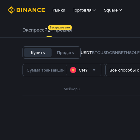
Рынки
Торговля
Square
Застраховано
Экспресс
P2P
Премия
Купить
Продать
USDT
BTC
USDC
BNB
ETH
SOL
CNY
Все способы о
Мейкеры