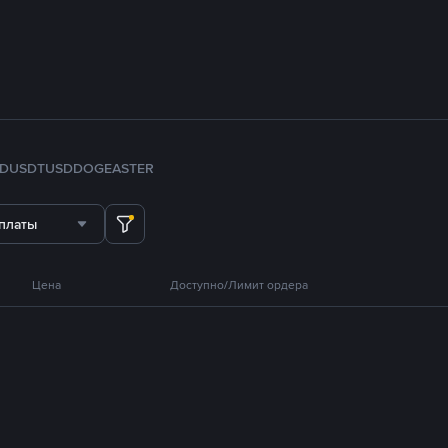
FDUSD
TUSD
DOGE
ASTER
платы
Цена
Доступно/Лимит ордера