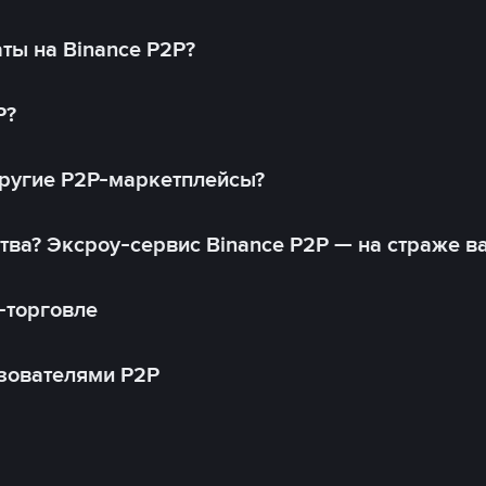
ты на Binance P2P?
P?
другие P2P-маркетплейсы?
тва? Эксроу-сервис Binance P2P — на страже в
-торговле
зователями P2P