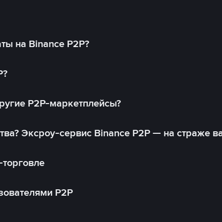
ты на Binance P2P?
P?
другие P2P-маркетплейсы?
тва? Эксроу-сервис Binance P2P — на страже в
-торговле
зователями P2P