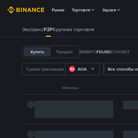
Рынки
Торговля
Square
Экспресс
P2P
Крупная торговля
Купить
Продать
BNB
BTC
FDUSD
ETH
USDT
AOA
Все способы о
Мейкеры