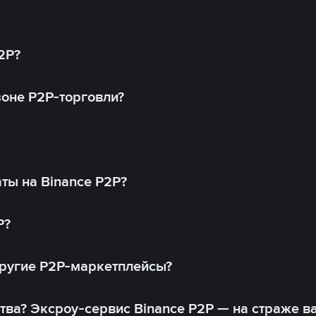
2P?
оне P2P-торговли?
ты на Binance P2P?
P?
другие P2P-маркетплейсы?
тва? Эксроу-сервис Binance P2P — на страже в