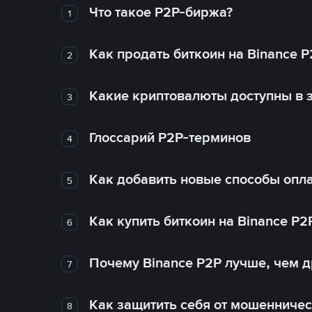
Что такое P2P-биржа?
1
Как продать биткоин на Binance P
2
Какие криптовалюты доступны в з
3
Глоссарий P2P-терминов
4
Как добавить новые способы опла
5
Как купить биткоин на Binance P2
6
Почему Binance P2P лучше, чем 
7
Как защитить себя от мошенничес
8