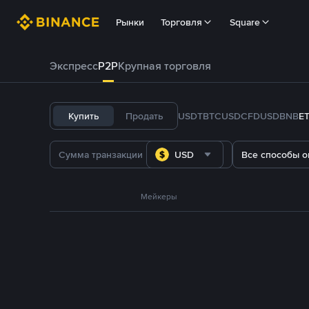
Рынки
Торговля
Square
Экспресс
P2P
Крупная торговля
Купить
Продать
USDT
BTC
USDC
FDUSD
BNB
E
USD
Все способы о
Мейкеры