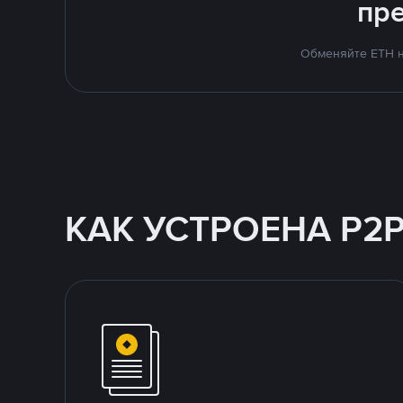
пр
Обменяйте ETH н
КАК УСТРОЕНА P2