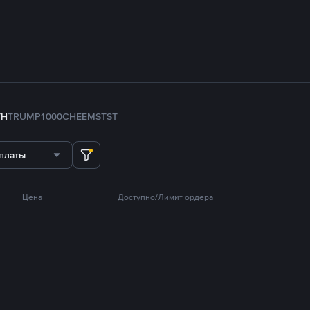
TH
TRUMP
1000CHEEMS
TST
платы
Цена
Доступно/Лимит ордера