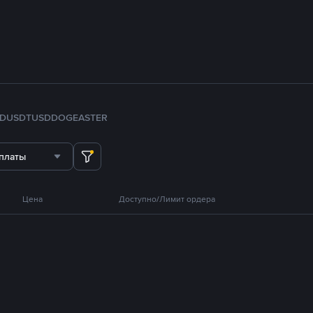
FDUSD
TUSD
DOGE
ASTER
платы
Цена
Доступно/Лимит ордера