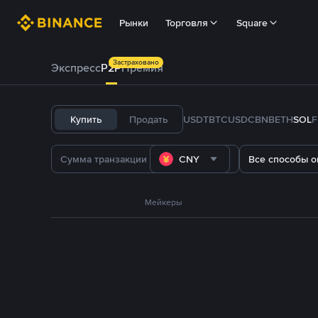
Рынки
Торговля
Square
Застраховано
Экспресс
P2P
Премия
Купить
Продать
USDT
BTC
USDC
BNB
ETH
SOL
CNY
Все способы о
Мейкеры