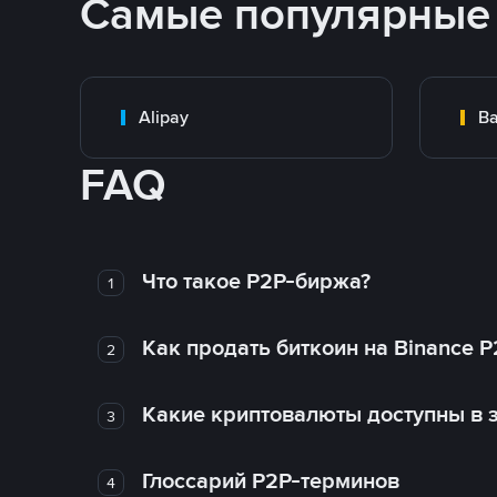
Самые популярные
Alipay
Ba
FAQ
Что такое P2P-биржа?
1
Как продать биткоин на Binance P
2
Какие криптовалюты доступны в з
3
Глоссарий P2P-терминов
4