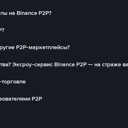
ты на Binance P2P?
P?
другие P2P-маркетплейсы?
тва? Эксроу-сервис Binance P2P — на страже в
-торговле
зователями P2P