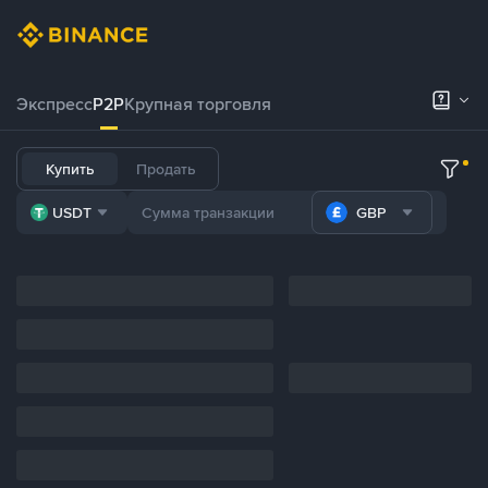
Экспресс
P2P
Крупная торговля
Купить
Продать
USDT
GBP