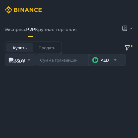
Экспресс
P2P
Крупная торговля
Купить
Продать
USDT
AED