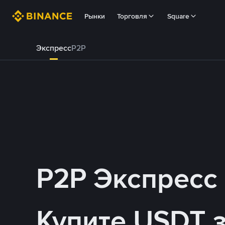
Рынки
Торговля
Square
Экспресс
P2P
P2P Экспресс
Купите USDT з