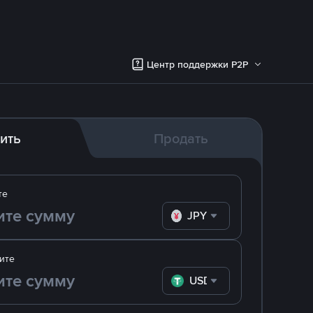
Центр поддержки P2P
ить
Продать
те
JPY
ите
USDT