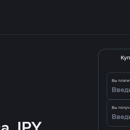
Куп
Вы плати
Вы получ
а JPY