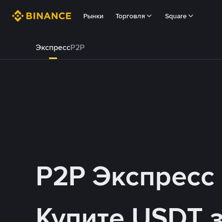
Рынки
Торговля
Square
Экспресс
P2P
P2P Экспресс
Купите USDT 