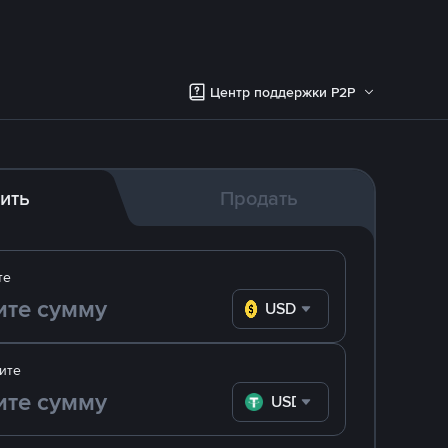
Центр поддержки P2P
ить
Продать
те
USD
ите
USDT