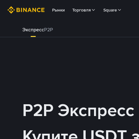
Рынки
Торговля
Square
Экспресс
P2P
P2P Экспресс
Купите USDT 