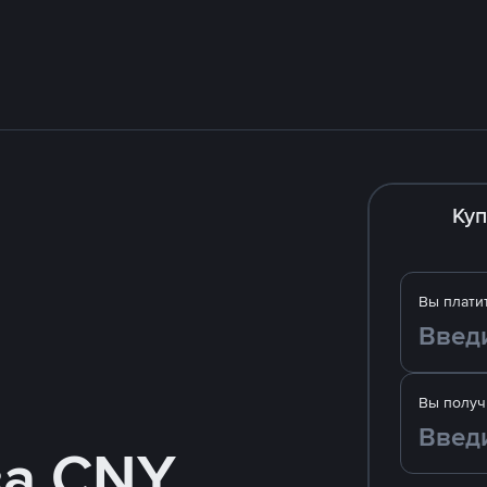
Куп
Вы плати
Вы получ
за CNY