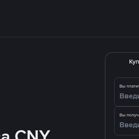
Куп
Вы плати
Вы получ
за CNY