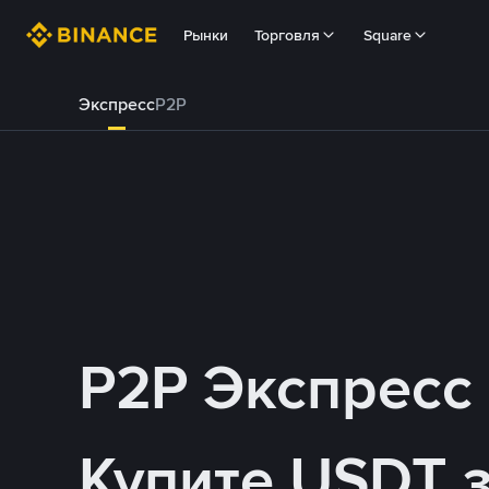
Рынки
Торговля
Square
Экспресс
P2P
P2P Экспресс
Купите USDT 