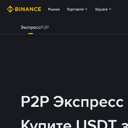
Рынки
Торговля
Square
Экспресс
P2P
P2P Экспресс
Купите USDT 