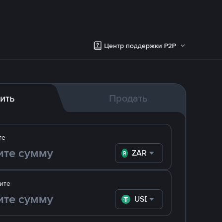
Центр поддержки P2P
ить
Продать
те
ZAR
ите
USDT