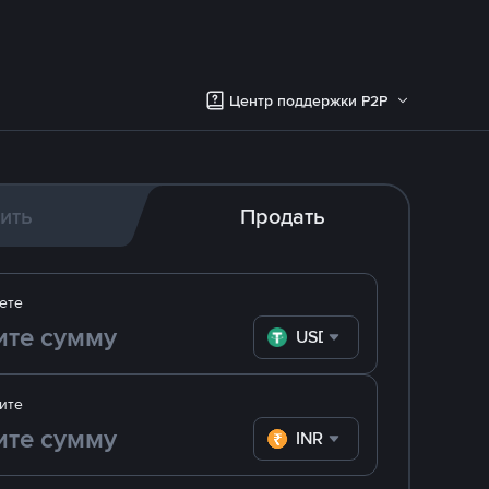
Центр поддержки P2P
ить
Продать
ете
USDT
ите
INR