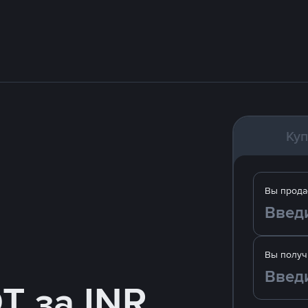
Куп
Вы прода
Вы получ
T за INR