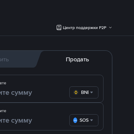
Центр поддержки P2P
ить
Продать
ете
BNB
ите
SOS