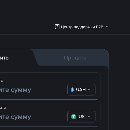
Центр поддержки P2P
ить
Продать
те
UAH
ите
USDT