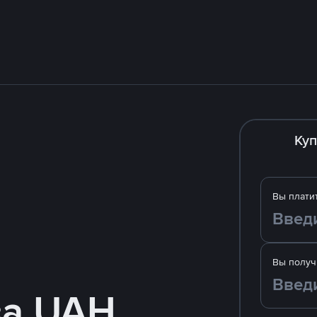
Куп
Вы плати
Вы получ
за UAH