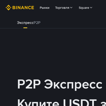
Рынки
Торговля
Square
Экспресс
P2P
P2P Экспресс
Купите USDT 