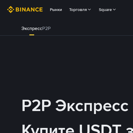
Рынки
Торговля
Square
Экспресс
P2P
P2P Экспресс
Купите USDT 