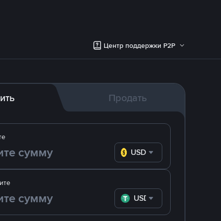
Центр поддержки P2P
ить
Продать
те
USD
ите
USDT