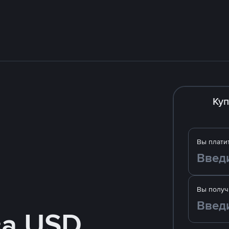
Куп
Вы плати
Вы получ
за USD