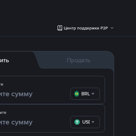
Центр поддержки P2P
ить
Продать
те
BRL
ите
USDT