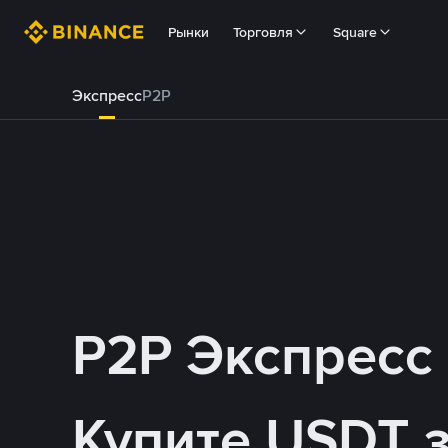
Рынки
Торговля
Square
Экспресс
P2P
P2P Экспресс
Купите USDT 