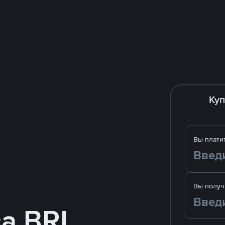
Куп
Вы плати
Вы получ
за BRL