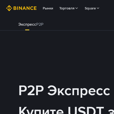
Рынки
Торговля
Square
Экспресс
P2P
P2P Экспресс
Купите USDT 