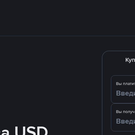
Куп
Вы плати
Вы получ
за USD