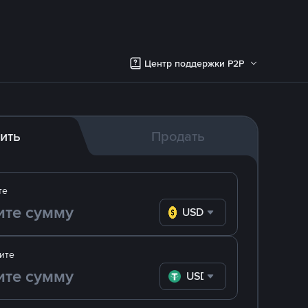
Центр поддержки P2P
ить
Продать
те
USD
ите
USDT