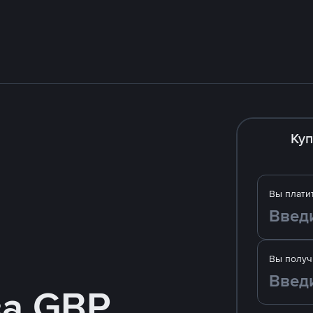
Куп
Вы плати
Вы получ
за GBP