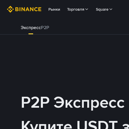
Рынки
Торговля
Square
Экспресс
P2P
P2P Экспресс
Купите USDT 