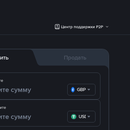
Центр поддержки P2P
ить
Продать
те
GBP
ите
USDT