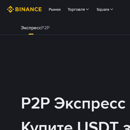
Рынки
Торговля
Square
Экспресс
P2P
P2P Экспресс
Купите USDT 