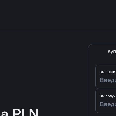
Куп
Вы плати
Вы получ
за PLN