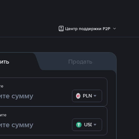
Центр поддержки P2P
ить
Продать
те
PLN
ите
USDT