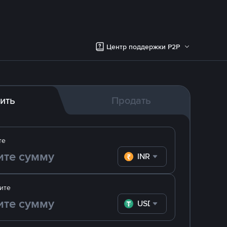
Центр поддержки P2P
ить
Продать
те
INR
ите
USDT