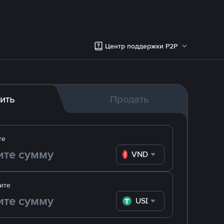
Центр поддержки P2P
ить
Продать
те
VND
ите
USDT