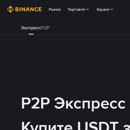
Рынки
Торговля
Square
Экспресс
P2P
P2P Экспресс
Купите USDT 