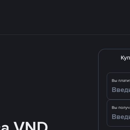
Куп
Вы плати
Вы получ
за VND