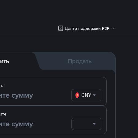
Центр поддержки P2P
ить
Продать
те
CNY
ите