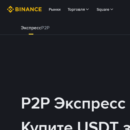
Рынки
Торговля
Square
Экспресс
P2P
P2P Экспресс
Купите USDT 