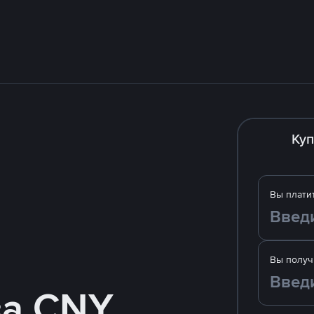
Куп
Вы плати
Вы получ
за CNY