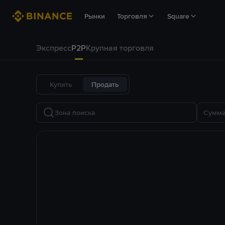
Рынки
Торговля
Square
Экспресс
P2P
Крупная торговля
Купить
Продать