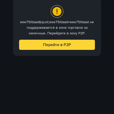
eee75fdaad&quot;eee75fdaad=eee75fdaad не
поддерживается в зоне торговли за
наличные. Перейдите в зону P2P.
Перейти в P2P