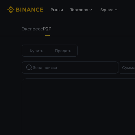
Рынки
Торговля
Square
Экспресс
P2P
Купить
Продать