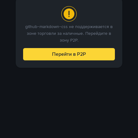
github-markdown-css не поддерживается в
зоне торговли за наличные. Перейдите в
зону P2P.
Перейти в P2P