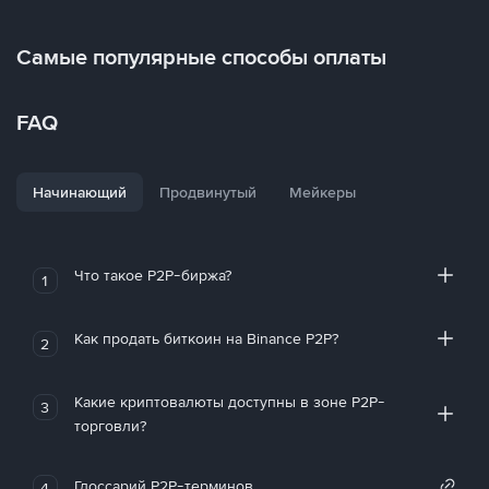
Самые популярные способы оплаты
FAQ
Начинающий
Продвинутый
Мейкеры
Что такое P2P-биржа?
1
Как продать биткоин на Binance P2P?
2
Какие криптовалюты доступны в зоне P2P-
3
торговли?
Глоссарий P2P-терминов
4